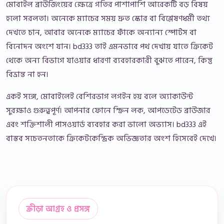
মোবাইল ব্রাউজিংয়ের ক্ষেত্রে গতির পাশাপাশি আরেকটি বড় বিষয়
হলো সরলতা। অনেকে ম্যাচের সময় দ্রুত স্কোর বা বিশ্লেষণধর্মী তথ্য
দেখতে চান, আবার অনেকে ম্যাচের ফাঁকে অন্যান্য স্পোর্টস বা
বিনোদন অংশে যান। bd333 তাই এমনভাবে পথ দেখায় যাতে ক্রিকেট
থেকে অন্য বিভাগে যাওয়ার ধারণা ব্যবহারকারী বুঝতে পারেন, কিন্তু
বিভ্রান্ত না হন।
একই সঙ্গে, মোবাইলেই বেশিরভাগ লগইন হয় বলে অ্যাকাউন্ট
সুরক্ষাও গুরুত্বপূর্ণ। আপনার ফোনে স্ক্রিন লক, আপডেটেড ব্রাউজার
এবং শক্তিশালী পাসওয়ার্ড ব্যবহার করা ভালো অভ্যাস। bd333 এই
বাস্তব সচেতনতাকে ক্রিকেটকেন্দ্রিক অভিজ্ঞতার অংশ হিসেবেই দেখে।
ক্রীড়া আগ্রহ ও প্রসঙ্গ