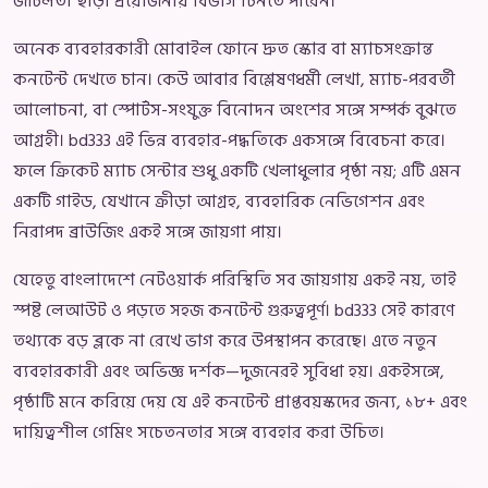
জটিলতা ছাড়া প্রয়োজনীয় বিভাগ চিনতে পারেন।
অনেক ব্যবহারকারী মোবাইল ফোনে দ্রুত স্কোর বা ম্যাচসংক্রান্ত
কনটেন্ট দেখতে চান। কেউ আবার বিশ্লেষণধর্মী লেখা, ম্যাচ-পরবর্তী
আলোচনা, বা স্পোর্টস-সংযুক্ত বিনোদন অংশের সঙ্গে সম্পর্ক বুঝতে
আগ্রহী। bd333 এই ভিন্ন ব্যবহার-পদ্ধতিকে একসঙ্গে বিবেচনা করে।
ফলে ক্রিকেট ম্যাচ সেন্টার শুধু একটি খেলাধুলার পৃষ্ঠা নয়; এটি এমন
একটি গাইড, যেখানে ক্রীড়া আগ্রহ, ব্যবহারিক নেভিগেশন এবং
নিরাপদ ব্রাউজিং একই সঙ্গে জায়গা পায়।
যেহেতু বাংলাদেশে নেটওয়ার্ক পরিস্থিতি সব জায়গায় একই নয়, তাই
স্পষ্ট লেআউট ও পড়তে সহজ কনটেন্ট গুরুত্বপূর্ণ। bd333 সেই কারণে
তথ্যকে বড় ব্লকে না রেখে ভাগ করে উপস্থাপন করেছে। এতে নতুন
ব্যবহারকারী এবং অভিজ্ঞ দর্শক—দুজনেরই সুবিধা হয়। একইসঙ্গে,
পৃষ্ঠাটি মনে করিয়ে দেয় যে এই কনটেন্ট প্রাপ্তবয়স্কদের জন্য, ১৮+ এবং
দায়িত্বশীল গেমিং সচেতনতার সঙ্গে ব্যবহার করা উচিত।