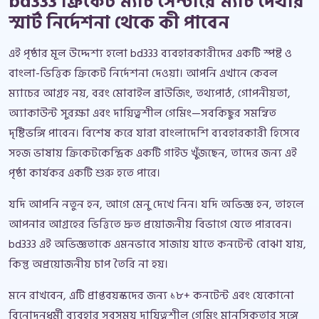
bd333 ক্রিকেট ম্যাচ সেন্টারে ম্যাচ দেখার
স্মার্ট নির্দেশনা থেকে কী পাবেন
এই পৃষ্ঠার মূল উদ্দেশ্য হলো bd333 ব্যবহারকারীদের একটি স্পষ্ট ও
বাংলা-ভিত্তিক ক্রিকেট নির্দেশনা দেওয়া। আপনি এখানে কেবল
ম্যাচের আগ্রহ নয়, বরং মোবাইল ব্রাউজিং, তথ্যপাঠ, গোপনীয়তা,
অ্যাকাউন্ট সুরক্ষা এবং দায়িত্বশীল গেমিং—সবকিছুর সমন্বিত
দৃষ্টিভঙ্গি পাবেন। বিশেষ করে যারা বাংলাদেশি ব্যবহারকারী হিসেবে
সহজ ভাষায় ক্রিকেটকেন্দ্রিক একটি গাইড খুঁজছেন, তাদের জন্য এই
পৃষ্ঠা কার্যকর একটি শুরু হতে পারে।
যদি আপনি নতুন হন, আগে মেনু দেখে নিন। যদি অভিজ্ঞ হন, তাহলে
আপনার আগ্রহের ভিত্তিতে দ্রুত প্রয়োজনীয় বিভাগে যেতে পারবেন।
bd333 এই অভিজ্ঞতাকে এমনভাবে সাজায় যাতে কনটেন্ট বোঝা যায়,
কিন্তু অপ্রয়োজনীয় চাপ তৈরি না হয়।
মনে রাখবেন, এটি প্রাপ্তবয়স্কদের জন্য ১৮+ কনটেন্ট এবং যেকোনো
বিনোদনধর্মী ব্যবহার সবসময় দায়িত্বশীল গেমিং মানসিকতার সঙ্গে