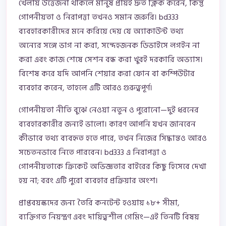
খেলায় উত্তেজনা থাকলে মানুষ প্রায়ই দ্রুত ক্লিক করেন, কিন্তু
গোপনীয়তা ও নিরাপত্তা তখনও সমান জরুরি। bd333
ব্যবহারকারীদের মনে করিয়ে দেয় যে অ্যাকাউন্ট তথ্য
অন্যের সঙ্গে ভাগ না করা, সন্দেহজনক ডিভাইসে লগইন না
করা এবং কাজ শেষে সেশন বন্ধ করা খুবই দরকারি অভ্যাস।
বিশেষ করে যদি আপনি শেয়ার করা ফোন বা কম্পিউটার
ব্যবহার করেন, তাহলে এটি আরও গুরুত্বপূর্ণ।
গোপনীয়তা নীতি বুঝে নেওয়া নতুন ও পুরোনো—দুই ধরনের
ব্যবহারকারীর জন্যই ভালো। কারণ আপনি যখন জানবেন
কীভাবে তথ্য ব্যবহৃত হতে পারে, তখন নিজের সিদ্ধান্তও আরও
সচেতনভাবে নিতে পারবেন। bd333 এ নিরাপত্তা ও
গোপনীয়তাকে ক্রিকেট অভিজ্ঞতার বাইরের কিছু হিসেবে দেখা
হয় না; বরং এটি পুরো ব্যবহার প্রক্রিয়ার অংশ।
প্রাপ্তবয়স্কদের জন্য তৈরি কনটেন্ট হওয়ায় ১৮+ সীমা,
ব্যক্তিগত নিয়ন্ত্রণ এবং দায়িত্বশীল গেমিং—এই তিনটি বিষয়