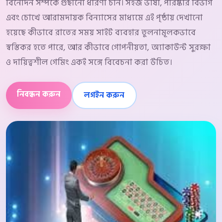
বিনোদন সম্পর্কে গুছানো ধারণা চান। সহজ ভাষা, পরিষ্কার বিভাগ
এবং চোখে আরামদায়ক বিন্যাসের মাধ্যমে এই পৃষ্ঠায় দেখানো
হয়েছে কীভাবে রাতের সময় সাইট ব্যবহার তুলনামূলকভাবে
স্বস্তিকর হতে পারে, আর কীভাবে গোপনীয়তা, অ্যাকাউন্ট সুরক্ষা
ও দায়িত্বশীল গেমিং একই সঙ্গে বিবেচনা করা উচিত।
নিবন্ধন করুন
লগইন করুন