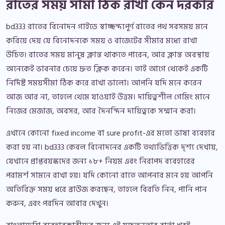
রাতের সময় সীমা ঠিক রাখা কেন দরকার
bd333 রাতের বিনোদন গাইডে স্বাচ্ছন্দ্যপূর্ণ রাতের পথ সবসময় মনে
করিয়ে দেয় যে বিনোদনকে সময় ও বাজেটের সীমার মধ্যে রাখা
উচিত। রাতের সময় মানুষ ক্লান্ত থাকতে পারেন, আর ক্লান্ত অবস্থায়
অনেকেই ভাবনার চেয়ে দ্রুত ক্লিক করেন। তাই আগে থেকেই একটি
নির্দিষ্ট সময়সীমা ঠিক করে রাখা ভালো। আপনি যদি মনে করেন
আজ আর না, তাহলে থেমে যাওয়াই উত্তম। দায়িত্বশীল গেমিং মানে
নিজের মেজাজ, অবসর, আর দৈনন্দিন দায়িত্বকে সম্মান করা।
এখানে কোনো fixed income বা sure profit-এর মতো ভাষা ব্যবহার
করা হয় না। bd333 কেবল বিনোদনের একটি তথ্যভিত্তিক দৃশ্য দেখায়,
যেখানে প্রাপ্তবয়স্কদের জন্য ১৮+ নিয়ম এবং নিরাপদ ব্যবহারের
পরামর্শ সামনে রাখা হয়। যদি কোনো রাতে আপনার মনে হয় আপনি
অতিরিক্ত সময় ধরে ব্রাউজ করছেন, তাহলে বিরতি নিন, পানি পান
করুন, এবং পরদিন আবার দেখুন।