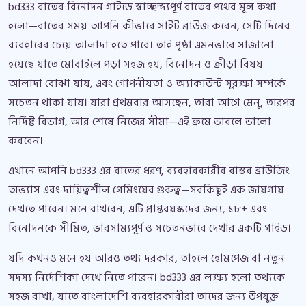
bd333 রাতের বিনোদন গাইডে স্বাচ্ছন্দ্যপূর্ণ রাতের পথের মূল কথা
হলো—রাতের সময় আপনি কীভাবে সাইট ব্রাউজ করেন, সেটি দিনের
ব্যবহারের চেয়ে আলাদা হতে পারে। তাই পৃষ্ঠা এমনভাবে সাজানো
হয়েছে যাতে মোবাইলে পড়া সহজ হয়, বিনোদন ও ক্রীড়া বিষয়
আলাদা বোঝা যায়, এবং গোপনীয়তা ও অ্যাকাউন্ট সুরক্ষা সম্পর্কে
সচেতন থাকা যায়। যারা প্রথমবার আসছেন, তারা আগে মেনু, তারপর
নির্দিষ্ট বিভাগ, আর শেষে নিজের সীমা—এই ক্রমে ভাবলে ভালো
করবেন।
এখানে আপনি bd333 এর রাতের ধরণ, ব্যবহারকারীর বাস্তব ব্রাউজিং
অভ্যাস এবং দায়িত্বশীল গেমিংয়ের গুরুত্ব—সবকিছুই এক জায়গায়
দেখতে পারেন। মনে রাখবেন, এটি প্রাপ্তবয়স্কদের জন্য, ১৮+ এবং
বিনোদনকে সীমিত, ভারসাম্যপূর্ণ ও সচেতনভাবে দেখার একটি গাইড।
যদি কখনও মনে হয় আরও তথ্য দরকার, তাহলে হোমপেজ বা নতুন
সদস্য নির্দেশিকা দেখে নিতে পারেন। bd333 এর লক্ষ্য হলো তথ্যকে
সহজ রাখা, যাতে বাংলাদেশি ব্যবহারকারীরা তাদের জন্য উপযুক্ত