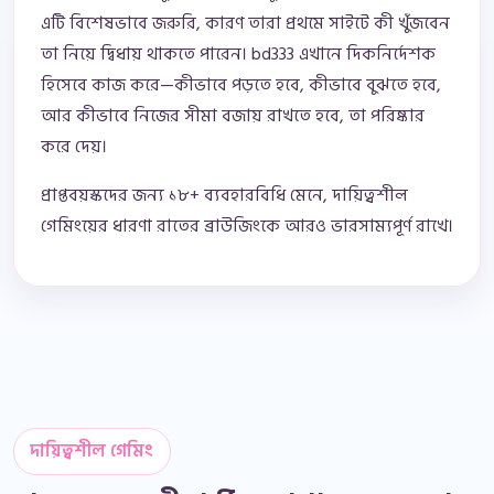
এটি বিশেষভাবে জরুরি, কারণ তারা প্রথমে সাইটে কী খুঁজবেন
তা নিয়ে দ্বিধায় থাকতে পারেন। bd333 এখানে দিকনির্দেশক
হিসেবে কাজ করে—কীভাবে পড়তে হবে, কীভাবে বুঝতে হবে,
আর কীভাবে নিজের সীমা বজায় রাখতে হবে, তা পরিষ্কার
করে দেয়।
প্রাপ্তবয়স্কদের জন্য ১৮+ ব্যবহারবিধি মেনে, দায়িত্বশীল
গেমিংয়ের ধারণা রাতের ব্রাউজিংকে আরও ভারসাম্যপূর্ণ রাখে।
দায়িত্বশীল গেমিং