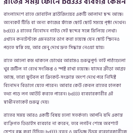
রাতের সময় ফোনে bd333 ব্যবহার কেমন
বাংলাদেশে রাতে মোবাইল ব্রাউজিংয়ের একটি আলাদা ছন্দ আছে।
অনেকেই টিভি বা অন্য কাজের ফাঁকে ছোট ছোট সময়ে পৃষ্ঠা দেখেন।
bd333 এ রাতের বিনোদন গাইড সেই ছন্দের সঙ্গে মিলিয়ে লেখা।
এখানে কনটেন্টকে এমনভাবে ভাগ করা হয়েছে যেন ছোট স্ক্রিনেও
পড়তে স্বস্তি হয়, আর মেনু দেখে দ্রুত সিদ্ধান্ত নেওয়া যায়।
রাতে আলো কম থাকলে চোখের আরামও গুরুত্বপূর্ণ। তাই পাঠ্যগুলো
খুব জটিল না রেখে সংক্ষিপ্ত ও স্পষ্ট রাখা হয়েছে। যাদের ক্রীড়া আগ্রহ
আছে, তারা ফুটবল বা ক্রিকেট-সংক্রান্ত অংশ দেখে পরে নির্দিষ্ট
বিনোদন বিভাগে যেতে পারেন। আবার কেউ কেবল রাতের হালকা
তথ্য পড়ে লগ আউট করতে পারেন। bd333 ব্যবহারকারীর এই
স্বাধীনতাকেই গুরুত্ব দেয়।
রাতের সময় আরও একটি বিষয় হলো সতর্কতা। আপনি যদি একান্ত
ব্যক্তিগত ডিভাইস ব্যবহার না করেন, তবে লগইন শেষে অবশ্যই
সেশন বন্ধ করা উচিত। bd333 নতুন ও অভিজ্ঞ উভয় ব্যবহারকারীকে