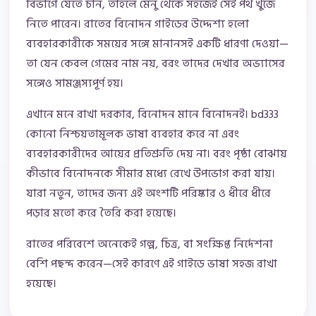
বিভাগে যেতে চান, তাহলে মেনু থেকে সহজেই সেই পথ খুঁজে
নিতে পারেন। রাতের বিনোদন গাইডের উদ্দেশ্য হলো
ব্যবহারকারীকে সময়ের সঙ্গে মানানসই একটি ধারণা দেওয়া—
তা যেন কেবল গেমের নাম নয়, বরং তাদের দেখার অভ্যাসের
সঙ্গেও সামঞ্জস্যপূর্ণ হয়।
এখানে মনে রাখা দরকার, বিনোদন মানে বিনোদনই। bd333
কোনো নিশ্চয়তামূলক ভাষা ব্যবহার করে না এবং
ব্যবহারকারীদের আয়ের প্রতিশ্রুতি দেয় না। বরং পৃষ্ঠা বোঝায়
কীভাবে বিনোদনকে সীমার মধ্যে রেখে উপভোগ করা যায়।
যারা নতুন, তাদের জন্য এই অংশটি পরিষ্কার ও ধীরে ধীরে
পড়ার মতো করে তৈরি করা হয়েছে।
রাতের পরিবেশে অনেকেই গল্প, চিত্র, বা সংক্ষিপ্ত নির্দেশনা
বেশি পছন্দ করেন—সেই কারণে এই গাইডে ভাষা সহজ রাখা
হয়েছে।