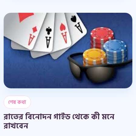
শেষ কথা
রাতের বিনোদন গাইড থেকে কী মনে
রাখবেন