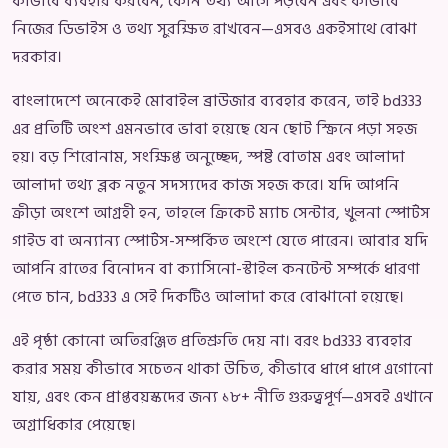
কীভাবে ব্যবহার করবেন, কোন তথ্য আগে পড়বেন এবং কীভাবে
নিজের ডিভাইস ও তথ্য সুরক্ষিত রাখবেন—এসবও একইসাথে বোঝা
দরকার।
বাংলাদেশে অনেকেই মোবাইল ব্রাউজার ব্যবহার করেন, তাই bd333
এর প্রতিটি অংশ এমনভাবে ভাবা হয়েছে যেন ছোট স্ক্রিনে পড়া সহজ
হয়। বড় শিরোনাম, সংক্ষিপ্ত অনুচ্ছেদ, স্পষ্ট বোতাম এবং আলাদা
আলাদা তথ্য ব্লক নতুন সদস্যদের কাজ সহজ করে। যদি আপনি
ক্রীড়া অংশে আগ্রহী হন, তাহলে ক্রিকেট ম্যাচ সেন্টার, খুলনা স্পোর্টস
গাইড বা অন্যান্য স্পোর্টস-সম্পর্কিত অংশে যেতে পারেন। আবার যদি
আপনি রাতের বিনোদন বা ক্যাসিনো-স্টাইল কনটেন্ট সম্পর্কে ধারণা
পেতে চান, bd333 এ সেই দিকটিও আলাদা করে বোঝানো হয়েছে।
এই পৃষ্ঠা কোনো অতিরঞ্জিত প্রতিশ্রুতি দেয় না। বরং bd333 ব্যবহার
করার সময় কীভাবে সচেতন থাকা উচিত, কীভাবে ধাপে ধাপে এগোনো
যায়, এবং কেন প্রাপ্তবয়স্কদের জন্য ১৮+ নীতি গুরুত্বপূর্ণ—এসবই এখানে
অগ্রাধিকার পেয়েছে।