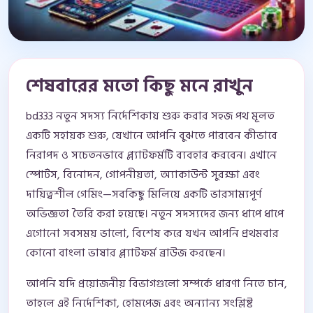
শেষবারের মতো কিছু মনে রাখুন
bd333 নতুন সদস্য নির্দেশিকায় শুরু করার সহজ পথ মূলত
একটি সহায়ক শুরু, যেখানে আপনি বুঝতে পারবেন কীভাবে
নিরাপদ ও সচেতনভাবে প্ল্যাটফর্মটি ব্যবহার করবেন। এখানে
স্পোর্টস, বিনোদন, গোপনীয়তা, অ্যাকাউন্ট সুরক্ষা এবং
দায়িত্বশীল গেমিং—সবকিছু মিলিয়ে একটি ভারসাম্যপূর্ণ
অভিজ্ঞতা তৈরি করা হয়েছে। নতুন সদস্যদের জন্য ধাপে ধাপে
এগোনো সবসময় ভালো, বিশেষ করে যখন আপনি প্রথমবার
কোনো বাংলা ভাষার প্ল্যাটফর্ম ব্রাউজ করছেন।
আপনি যদি প্রয়োজনীয় বিভাগগুলো সম্পর্কে ধারণা নিতে চান,
তাহলে এই নির্দেশিকা, হোমপেজ এবং অন্যান্য সংশ্লিষ্ট