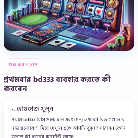
শুরু করার ধাপ
প্রথমবার bd333 ব্যবহার করতে কী
করবেন
১. হোমপেজ খুলুন
প্রথমে bd333 হোমপেজে যান এবং মেনুতে থাকা বিভাগগুলোর
নাম মনোযোগ দিয়ে দেখুন। এতে আপনি বুঝতে পারবেন কোন
অংশে কী ধরনের কনটেন্ট আছে।