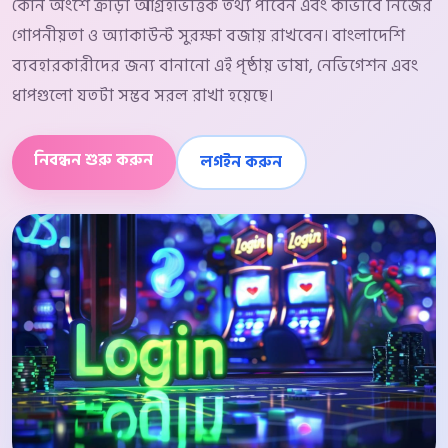
কোন অংশে ক্রীড়া আগ্রহভিত্তিক তথ্য পাবেন এবং কীভাবে নিজের
গোপনীয়তা ও অ্যাকাউন্ট সুরক্ষা বজায় রাখবেন। বাংলাদেশি
ব্যবহারকারীদের জন্য বানানো এই পৃষ্ঠায় ভাষা, নেভিগেশন এবং
ধাপগুলো যতটা সম্ভব সরল রাখা হয়েছে।
নিবন্ধন শুরু করুন
লগইন করুন