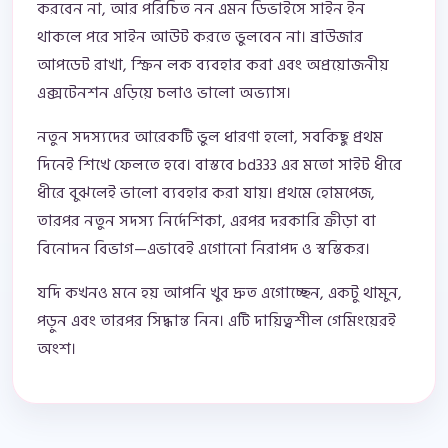
করবেন না, আর পরিচিত নন এমন ডিভাইসে সাইন ইন
থাকলে পরে সাইন আউট করতে ভুলবেন না। ব্রাউজার
আপডেট রাখা, স্ক্রিন লক ব্যবহার করা এবং অপ্রয়োজনীয়
এক্সটেনশন এড়িয়ে চলাও ভালো অভ্যাস।
নতুন সদস্যদের আরেকটি ভুল ধারণা হলো, সবকিছু প্রথম
দিনেই শিখে ফেলতে হবে। বাস্তবে bd333 এর মতো সাইট ধীরে
ধীরে বুঝলেই ভালো ব্যবহার করা যায়। প্রথমে হোমপেজ,
তারপর নতুন সদস্য নির্দেশিকা, এরপর দরকারি ক্রীড়া বা
বিনোদন বিভাগ—এভাবেই এগোনো নিরাপদ ও স্বস্তিকর।
যদি কখনও মনে হয় আপনি খুব দ্রুত এগোচ্ছেন, একটু থামুন,
পড়ুন এবং তারপর সিদ্ধান্ত নিন। এটি দায়িত্বশীল গেমিংয়েরই
অংশ।