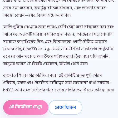
বজায় রাখা অত্যন্ত জরুরি। দায়িত্বশীল গেমিং মানে হলো আপনি কত
সময় ব্যয় করছেন, কতটুকু বাজেট রাখছেন, এবং আপনার মনের
অবস্থা কেমন—এসব বিষয়ে সচেতন থাকা।
ক্ষতি পুষিয়ে নেওয়ার জন্য আরও বেশি চেষ্টা করা স্বাস্থ্যকর নয়। বরং
আগে থেকে একটি পরিষ্কার পরিকল্পনা করুন, কাজের বা পড়াশোনার
সময়কে অগ্রাধিকার দিন, এবং বিনোদনকে একটি সীমিত অভ্যাস
হিসেবে রাখুন। bd333 এর নতুন সদস্য নির্দেশিকা এ কারণেই স্পষ্টভাবে
বলে যে আনন্দকে চাপের উৎসে পরিণত করা ঠিক নয়। যদি আপনি
অনুভব করেন যে বিরতি প্রয়োজন, তাহলে থেমে যান।
বাংলাদেশি ব্যবহারকারীদের জন্য এই বার্তাটি গুরুত্বপূর্ণ, কারণ
পরিবার, কাজ এবং দৈনন্দিন দায়িত্বের সঙ্গে ভারসাম্য রাখা দরকার।
bd333 আপনাকে সেই ভারসাম্য বজায় রাখার কথাই মনে করিয়ে দেয়।
এই নির্দেশিকা দেখুন
হোমে ফিরুন