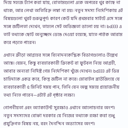
দিয়ে সহজে ট্যাপ করা যায়, বোতামগুলো একে অপরের খুব কাছে না
থাকে, আর লেখা অতিরিক্ত লম্বা না হয়। নতুন সদস্য নির্দেশিকায় এই
বিষয়গুলো খুবই গুরুত্বপূর্ণ। কারণ কেউ যদি প্রথমবার সাইটে এসে সঙ্গে
সঙ্গে জটিলতা দেখেন, তাহলে সেই অভিজ্ঞতা ভালো হয় না। bd333 এ
তাই তথ্যকে ছোট অনুচ্ছেদে ভেঙে দেওয়া হয়েছে, যাতে পাঠক আরাম
করে পড়তে পারেন।
এখানে ক্রীড়া আগ্রহের সঙ্গে বিনোদনকেন্দ্রিক বিভাগগুলোও উল্লেখ
আছে। যেমন, কিছু ব্যবহারকারী ক্রিকেট বা ফুটবল নিয়ে আগ্রহী,
আবার অন্যরা নির্দিষ্ট গেম নির্দেশিকা খুঁজে দেখেন। bd333 এই ভিন্ন
চাহিদাকে একত্র করে, কিন্তু জটিল না করে। মোবাইল ব্রাউজিংয়ে যে
ব্যবহারকারী ৫ মিনিট সময় পান, তিনি যেন অল্প সময়ে প্রয়োজনীয়
তথ্য নিতে পারেন—এটাই এই পৃষ্ঠার লক্ষ্য।
গোপনীয়তা এবং অ্যাকাউন্ট সুরক্ষাও এখানে আলোচনার অংশ।
নতুন সদস্যদের বোঝা দরকার যে নিজের তথ্যকে রক্ষা করা শুধু
প্রযুক্তিগত বিষয় নয়, বরং দৈনন্দিন অভ্যাসের অংশ।