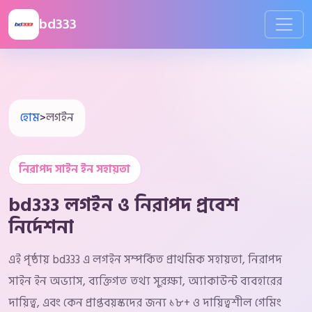
bd333
হোম
>
লগইন
নিরাপদ সাইন ইন সহায়তা
bd333 লগইন ও নিরাপদ প্রবেশ
নির্দেশনা
এই পৃষ্ঠায় bd333 এ লগইন সম্পর্কিত প্রাথমিক সহায়তা, নিরাপদ
সাইন ইন অভ্যাস, ব্যক্তিগত তথ্য সুরক্ষা, অ্যাকাউন্ট ব্যবহারের
দায়িত্ব, এবং কেন প্রাপ্তবয়স্কদের জন্য ১৮+ ও দায়িত্বশীল গেমিং