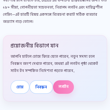
সবশেষে মনে রাখতে হবে, bd333 এর কনটেন্ট প্রাপ্তবয়স্কদের জন্য। তাই
১৮+ সীমা, গোপনীয়তা সচেতনতা, নিরাপদ লগইন এবং দায়িত্বশীল
গেমিং—এই চারটি বিষয় একসঙ্গে বিবেচনা করাই সঠিক ব্যবহার
অভ্যাস গড়ে তোলে।
প্রয়োজনীয় বিভাগে যান
আপনি চাইলে হোমে ফিরে যেতে পারেন, নতুন সদস্য হলে
নিবন্ধন অংশ দেখতে পারেন, অথবা এই লগইন পৃষ্ঠা থেকেই
সাইন ইন সম্পর্কিত নির্দেশনা পড়তে পারেন。
লগইন
হোম
নিবন্ধন