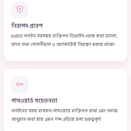
নিরাপদ প্রবেশ
bd333 লগইন সবসময় ব্যক্তিগত ডিভাইস থেকে করা ভালো,
যাতে তথ্য গোপনীয়তা ও অ্যাকাউন্ট নিয়ন্ত্রণ বজায় থাকে।
পাসওয়ার্ড সচেতনতা
লগইনের সময় ব্যবহৃত পাসওয়ার্ড ব্যক্তিগত রাখা এবং সহজে
অনুমান করা যায় এমন শব্দ এড়িয়ে চলা গুরুত্বপূর্ণ।