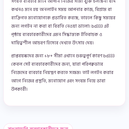
সংযত ব্যবহার মানে আপনি নিজের সীমা বুঝে চলছেন। যদি
কখনও মনে হয় অনলাইন সময় আপনার কাজ, বিশ্রাম বা
ব্যক্তিগত মনোযোগকে প্রভাবিত করছে, তাহলে কিছু সময়ের
জন্য লগইন না করা বা বিরতি নেওয়া ভালো। bd333 এই
পৃষ্ঠায় ব্যবহারকারীদের এমন সিদ্ধান্তকে ইতিবাচক ও
দায়িত্বশীল আচরণ হিসেবে দেখতে উৎসাহ দেয়।
প্রাপ্তবয়স্কদের জন্য ১৮+ সীমা এখানে গুরুত্বপূর্ণ কারণ bd333
কেবল সেই ব্যবহারকারীদের জন্য, যারা পরিপক্বভাবে
নিজেদের ব্যবহার নিয়ন্ত্রণ করতে সক্ষম। তাই লগইন করার
আগে নিজের প্রস্তুতি, মনোযোগ এবং সংযম নিয়ে ভাবা
উপকারী।