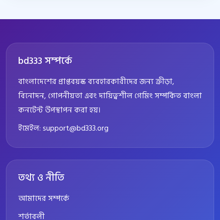
bd333 সম্পর্কে
বাংলাদেশের প্রাপ্তবয়স্ক ব্যবহারকারীদের জন্য ক্রীড়া,
বিনোদন, গোপনীয়তা এবং দায়িত্বশীল গেমিং সম্পর্কিত বাংলা
কনটেন্ট উপস্থাপন করা হয়।
ইমেইল:
support@bd333.org
তথ্য ও নীতি
আমাদের সম্পর্কে
শর্তাবলী