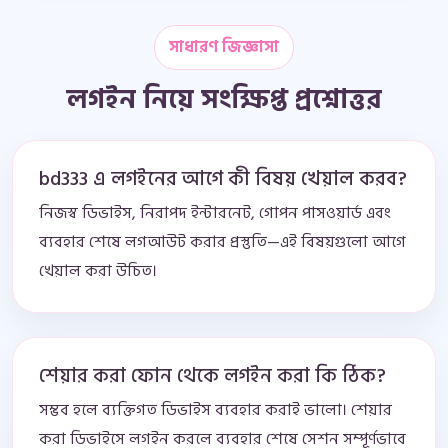
সাধারণ জিজ্ঞাসা
লগইন নিয়ে সংক্ষিপ্ত প্রশ্নোত্তর
bd333 এ লগইনের আগে কী বিষয় খেয়াল করব?
নিজস্ব ডিভাইস, নিরাপদ ইন্টারনেট, গোপন পাসওয়ার্ড এবং
ব্যবহার শেষে লগআউট করার প্রস্তুতি—এই বিষয়গুলো আগে
খেয়াল করা উচিত।
শেয়ার করা ফোন থেকে লগইন করা কি ঠিক?
সম্ভব হলে ব্যক্তিগত ডিভাইস ব্যবহার করাই ভালো। শেয়ার
করা ডিভাইসে লগইন করলে ব্যবহার শেষে সেশন সম্পূর্ণভাবে